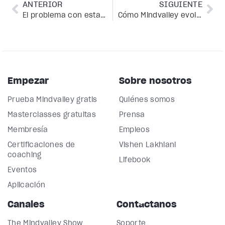
ANTERIOR
SIGUIENTE
El problema con establecer metas: las 3 preguntas más importantes
Cómo Mindvalley evolucionó de mediocridad y caos a una compañía multipremiada
Empezar
Sobre nosotros
Prueba Mindvalley gratis
Quiénes somos
Masterclasses gratuitas
Prensa
Membresía
Empleos
Certificaciones de
Vishen Lakhiani
coaching
Lifebook
Eventos
Aplicación
Canales
Contáctanos
The Mindvalley Show
Soporte