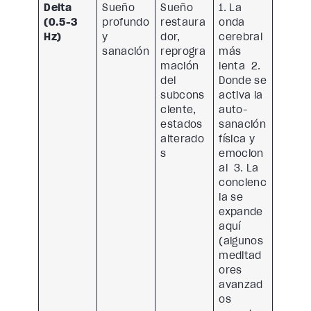
Delta
Sueño
Sueño
1. La
(0.5-3
profundo
restaura
onda
Hz)
y
dor,
cerebral
sanación
reprogra
más
mación
lenta 2.
del
Donde se
subcons
activa la
ciente,
auto-
estados
sanación
alterado
física y
s
emocion
al 3. La
concienc
ia se
expande
aquí
(algunos
meditad
ores
avanzad
os