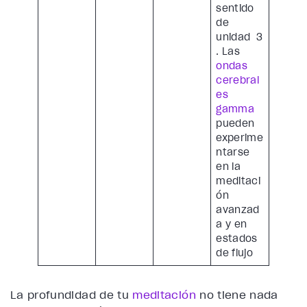
sentido
de
unidad 3
. Las
ondas
cerebral
es
gamma
pueden
experime
ntarse
en la
meditaci
ón
avanzad
a y en
estados
de flujo
La profundidad de tu
meditación
no tiene nada