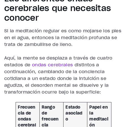
cerebrales que necesitas
conocer
Si la meditación regular es como mojarse los pies
en el agua, entonces la meditación profunda se
trata de zambullirse de lleno.
Aquí, la mente se desplaza a través de cuatro
estados de
ondas cerebrales
distintos a
continuación, cambiando de la conciencia
cotidiana a un estado donde la intuición se
agudiza, el desorden mental se disuelve y la
transformación ocurre bajo la superficie:
Frecuen
Rango
Estado
Papel en
cia de
de
asociad
la
ondas
frecuen
o
meditaci
cerebral
cia
ón