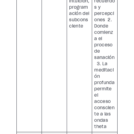
intuición,
recuerdo
program
s y
ación del
percepci
subcons
ones 2.
ciente
Donde
comienz
a el
proceso
de
sanación
3. La
meditaci
ón
profunda
permite
el
acceso
conscien
te a las
ondas
theta