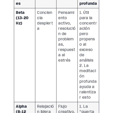
es
profunda
Beta
Concien
Pensami
1. Útil
(13-20
cia
ento
para la
Hz)
despiert
activo,
concentr
a
resolució
ación
n de
pero
problem
propens
as,
o al
respuest
exceso
a al
de
estrés
análisis
2. La
meditaci
ón
profunda
ayuda a
ralentiza
r esto
Alpha
Relajació
Flujo
1. La
(8-12
n ligera
creativo,
“puerta