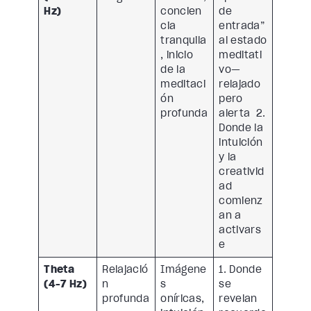
Hz)
concien
de
cia
entrada”
tranquila
al estado
, inicio
meditati
de la
vo—
meditaci
relajado
ón
pero
profunda
alerta 2.
Donde la
intuición
y la
creativid
ad
comienz
an a
activars
e
Theta
Relajació
Imágene
1. Donde
(4-7 Hz)
n
s
se
profunda
oníricas,
revelan