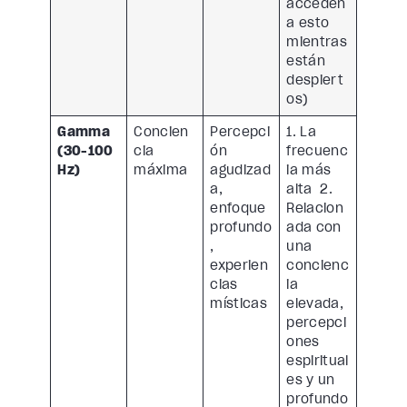
acceden
a esto
mientras
están
despiert
os)
Gamma
Concien
Percepci
1. La
(30-100
cia
ón
frecuenc
Hz)
máxima
agudizad
ia más
a,
alta 2.
enfoque
Relacion
profundo
ada con
,
una
experien
concienc
cias
ia
místicas
elevada,
percepci
ones
espiritual
es y un
profundo