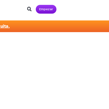
Empezar
uita.