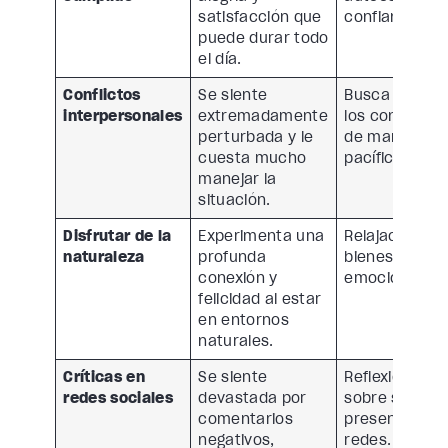
satisfacción que
confianza.
puede durar todo
el día.
Conflictos
Se siente
Busca resolve
interpersonales
extremadamente
los conflictos
perturbada y le
de manera
cuesta mucho
pacífica.
manejar la
situación.
Disfrutar de la
Experimenta una
Relajación y
naturaleza
profunda
bienestar
conexión y
emocional.
felicidad al estar
en entornos
naturales.
Críticas en
Se siente
Reflexiona
redes sociales
devastada por
sobre su
comentarios
presencia en
negativos,
redes.