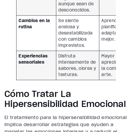
aunque sean de
desconocidos.
Cambios en la
Se siente
Aprende a
rutina
ansiosa y
planificar y
desestabilizada
adaptarse
con cambios
mejor.
imprevistos.
Experiencias
Disfruta
Mayor
sensoriales
intensamente de
apreciación d
sabores, olores y
la comida y el
texturas.
arte.
Cómo Tratar La
Hipersensibilidad Emocional
El tratamiento para la hipersensibilidad emocional
implica desarrollar estrategias que ayuden a
manejar las emociones intensas y a reducir el