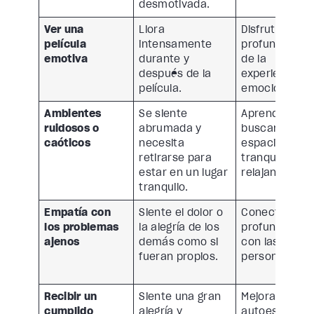
desmotivada.
Ver una
Llora
Disfruta
película
intensamente
profundamen
emotiva
durante y
de la
después de la
experiencia
película.
emocional.
Ambientes
Se siente
Aprende a
ruidosos o
abrumada y
buscar
caóticos
necesita
espacios
retirarse para
tranquilos y
estar en un lugar
relajantes.
tranquilo.
Empatía con
Siente el dolor o
Conecta
los problemas
la alegría de los
profundamen
ajenos
demás como si
con las
fueran propios.
personas.
Recibir un
Siente una gran
Mejora su
cumplido
alegría y
autoestima y