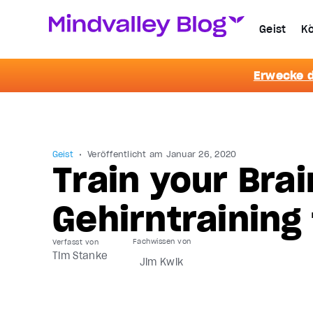
Geist
Kö
Erwecke d
Geist
Veröffentlicht am
Januar 26, 2020
Train your Brai
Gehirntraining
Verfasst von
Tim Stanke
Jim Kwik