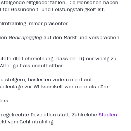
n steigende Mitgliederzahlen. Die Menschen haben
l für Gesundheit und Leistungsfähigkeit ist.
irntraining immer präsenter.
amen
Gehirnjogging
auf den Markt und versprachen
autete die Lehrmeinung, dass der IQ nur wenig zu
 Alter galt als unaufhaltbar.
zu steigern, basierten zudem nicht auf
tudienlage zur Wirksamkeit war mehr als dünn.
ers.
regelrechte Revolution statt. Zahlreiche
Studien
ektivem Gehirntraining.