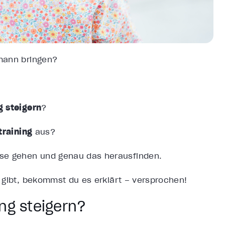
mann bringen?
g steigern
?
training
aus?
ise gehen und genau das herausfinden.
g
gibt, bekommst du es erklärt – versprochen!
ng steigern?