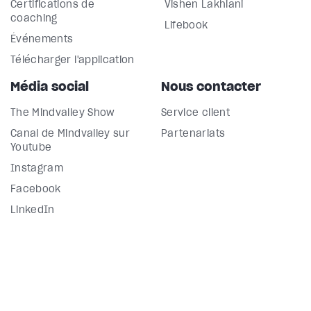
Certifications de
Vishen Lakhiani
coaching
Lifebook
Événements
Télécharger l'application
Média social
Nous contacter
The Mindvalley Show
Service client
Canal de Mindvalley sur
Partenariats
Youtube
Instagram
Facebook
LinkedIn
Our Blog
In English 🇺🇸
En Español 🇪🇸
En français 🇫🇷