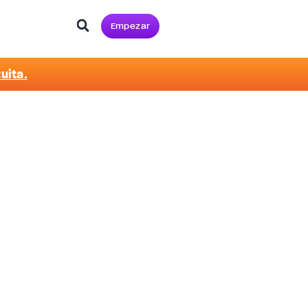
Empezar
uita.