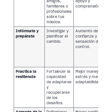
amigos,
apoyo y
familiares o
comprensión.
profesionales
sobre tus
miedos.
Infórmate y
Investigar y
Aumento de la
prepárate
planificar el
confianza y la
cambio.
sensación de
control.
Practica la
Fortalecer la
Mejor manejo del
resiliencia
capacidad
estrés y mayor
de adaptarse
adaptabilidad.
y
recuperarse
de los
desafíos.