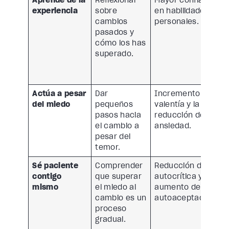
Aprende de la
Reflexionar
Mayor confianza
experiencia
sobre
en habilidades
cambios
personales.
pasados y
cómo los has
superado.
Actúa a pesar
Dar
Incremento de la
del miedo
pequeños
valentía y la
pasos hacia
reducción de la
el cambio a
ansiedad.
pesar del
temor.
Sé paciente
Comprender
Reducción de la
contigo
que superar
autocrítica y
mismo
el miedo al
aumento de la
cambio es un
autoaceptación.
proceso
gradual.