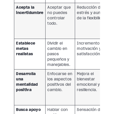
Acepta la
Aceptar que
Reducción del
incertidumbre
no puedes
estrés y aumento
controlar
de la flexibilidad.
todo.
Establece
Dividir el
Incremento de la
metas
cambio en
motivación y la
realistas
pasos
satisfacción.
pequeños y
manejables.
Desarrolla
Enfocarse en
Mejora el
una
los aspectos
bienestar
mentalidad
positivos del
emocional y la
positiva
cambio.
resiliencia.
Busca apoyo
Hablar con
Sensación de