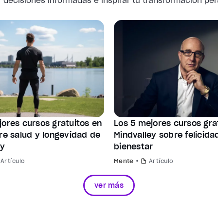
 decisiones informadas e inspirar tu transformación per
jores cursos gratuitos en
Los 5 mejores cursos gra
bre salud y longevidad de
Mindvalley sobre felicida
ey
bienestar
Artículo
Mente
Artículo
ver más