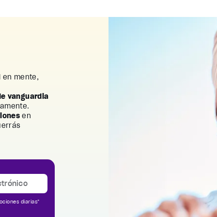
l
en mente,
de vanguardia
uamente.
ciones
en
uerrás
ociones diarias*