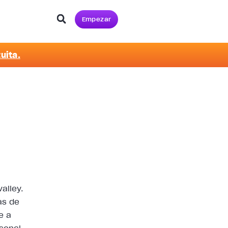
Empezar
uita.
alley.
as de
e a