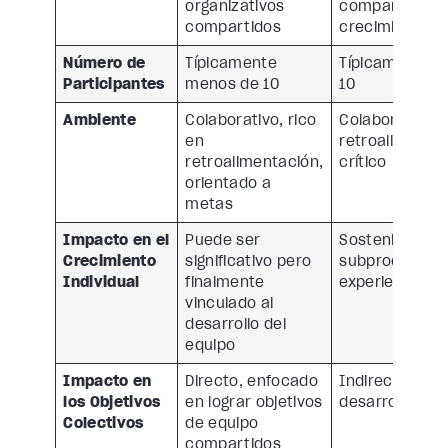
organizativos
compartida pa
compartidos
crecimiento in
Número de
Típicamente
Típicamente 
Participantes
menos de 10
10
Ambiente
Colaborativo, rico
Colaborativo, 
en
retroalimentac
retroalimentación,
crítico
orientado a
metas
Impacto en el
Puede ser
Sostenido co
Crecimiento
significativo pero
subproducto d
Individual
finalmente
experiencia gr
vinculado al
desarrollo del
equipo
Impacto en
Directo, enfocado
Indirecto, a tr
los Objetivos
en lograr objetivos
desarrollo indi
Colectivos
de equipo
compartidos