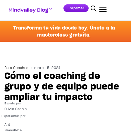
Empezar
Transforma tu vida desde hoy. Únete a la
masterclass gratuita.
Para Coaches
marzo 5, 2024
Cómo el coaching de
grupo y de equipo puede
ampliar tu impacto
Escrito por
Olivia Gracia
Ajit
Nawalkha