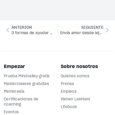
ANTERIOR
SIGUIENTE
3 formas de ayudar a los clientes a creer en sí mismos como coach de confianza
Envía amor desde lejos: el poder de la sanación a distancia
Empezar
Sobre nosotros
Prueba Mindvalley gratis
Quiénes somos
Masterclasses gratuitas
Prensa
Membresía
Empleos
Certificaciones de
Vishen Lakhiani
coaching
Lifebook
Eventos