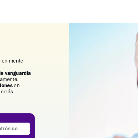
l
en mente,
de vanguardia
uamente.
ciones
en
uerrás