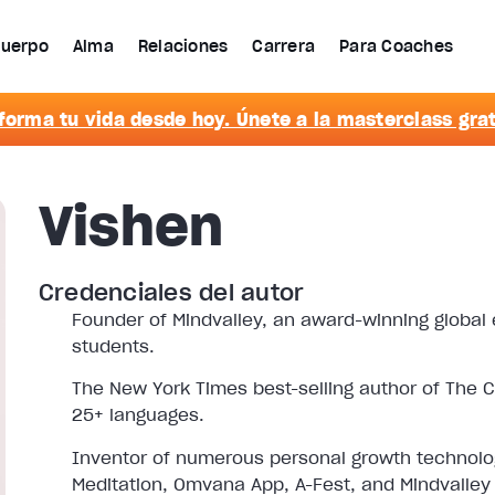
uerpo
Alma
Relaciones
Carrera
Para Coaches
forma tu vida desde hoy. Únete a la masterclass grat
Vishen
Credenciales del autor
Founder of Mindvalley, an award-winning global
students.
The New York Times best-selling author of The Co
25+ languages.
Inventor of numerous personal growth technolog
Meditation, Omvana App, A-Fest, and Mindvalley