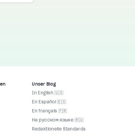
men
Unser Blog
In English 🇺🇸
En Español 🇪🇸
En français 🇫🇷
На русском языке 🇷🇺
Redaktionelle Standards