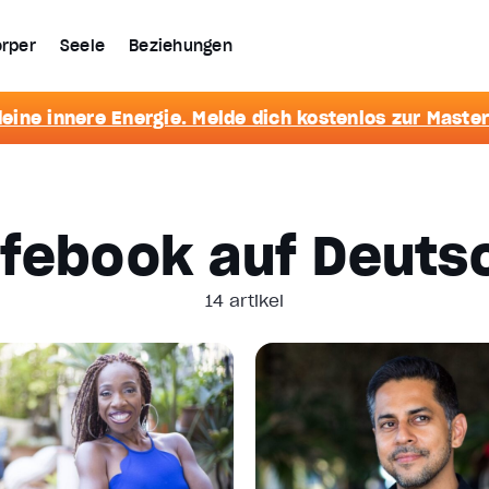
rper
Seele
Beziehungen
eine innere Energie. Melde dich kostenlos zur Master
ifebook auf Deuts
14 artikel