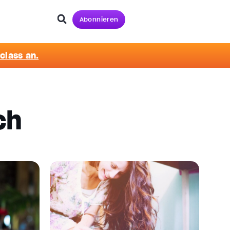
Abonnieren
class an.
ch