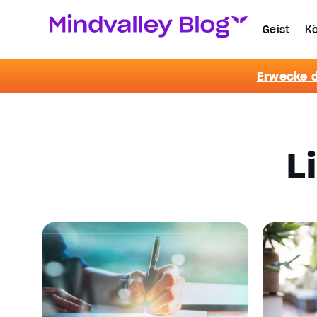
Geist
Kö
Erwecke d
L