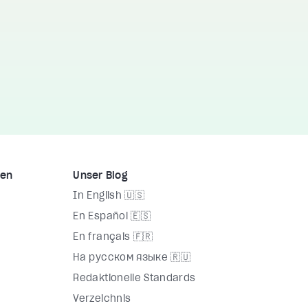
men
Unser Blog
In English 🇺🇸
En Español 🇪🇸
En français 🇫🇷
На русском языке 🇷🇺
Redaktionelle Standards
Verzeichnis