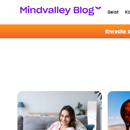
Geist
Kö
Erwecke d