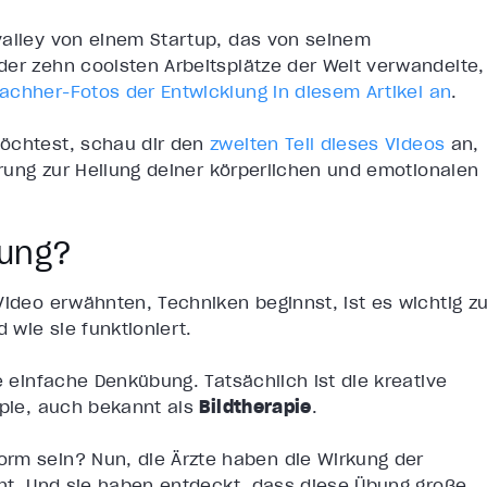
valley von einem Startup, das von seinem
der zehn coolsten Arbeitsplätze der Welt verwandelte,
achher-Fotos der Entwicklung in diesem Artikel an
.
möchtest, schau dir den
zweiten Teil dieses Videos
an,
ierung zur Heilung deiner körperlichen und emotionalen
rung?
Video erwähnten, Techniken beginnst, ist es wichtig z
 wie sie funktioniert.
e einfache Denkübung. Tatsächlich ist die kreative
apie, auch bekannt als
Bildtherapie
.
rm sein? Nun, die Ärzte haben die Wirkung der
cht. Und sie haben entdeckt, dass diese Übung große