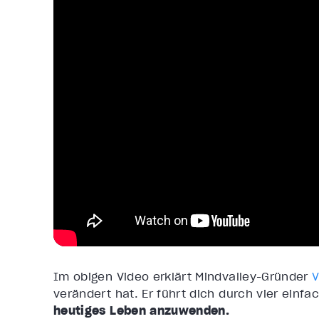
Im obigen Video erklärt Mindvalley-Gründer
V
verändert hat. Er führt dich durch vier einfa
heutiges Leben anzuwenden.