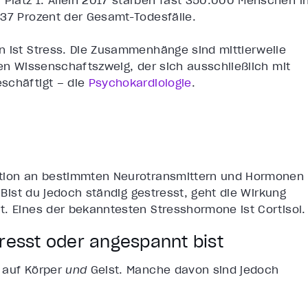
latz 1. Allein 2017 starben fast 350.000 Menschen i
 37 Prozent der Gesamt-Todesfälle.
n ist Stress. Die Zusammenhänge sind mittlerweile
nen Wissenschaftszweig, der sich ausschließlich mit
schäftigt – die
Psychokardiologie
.
ation an bestimmten Neurotransmittern und Hormonen
. Bist du jedoch ständig gestresst, geht die Wirkung
t. Eines der bekanntesten Stresshormone ist Cortisol.
resst oder angespannt bist
 auf Körper
und
Geist. Manche davon sind jedoch