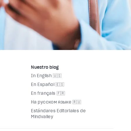
Nuestro blog
In English 🇺🇸
En Español 🇪🇸
En français 🇫🇷
На русском языке 🇷🇺
Estándares Editoriales de
Mindvalley