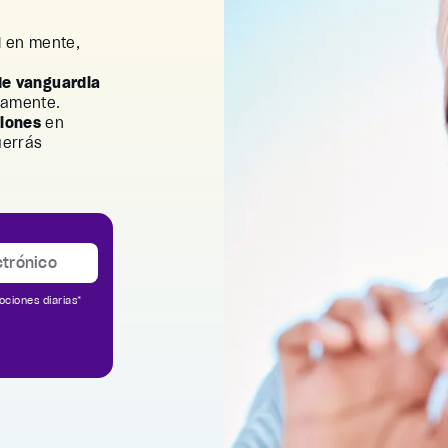
l
en mente,
de vanguardia
uamente.
ciones
en
uerrás
ociones diarias*