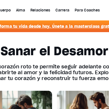
uerpo
Alma
Relaciones
Carrera
Para Coaches
forma tu vida desde hoy. Únete a la masterclass grat
Sanar el Desamor
corazón roto te permite seguir adelante co
brirte al amor y la felicidad futuros. Expl
ar tu corazón y reconstruir tu fuerza emo