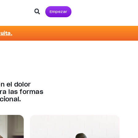
Empezar
uita.
n el dolor
ora las formas
cional.