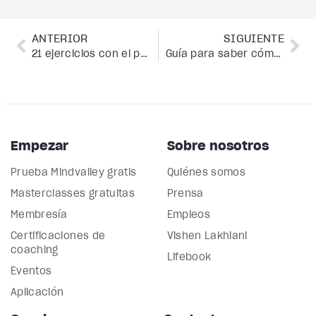
ANTERIOR
SIGUIENTE
21 ejercicios con el peso corporal seleccionados por el experto en fitness Ronan Diego que puedes hacer en cualquier lugar
Guía para saber cómo tener una relación sana y saludable
Empezar
Sobre nosotros
Prueba Mindvalley gratis
Quiénes somos
Masterclasses gratuitas
Prensa
Membresía
Empleos
Certificaciones de
Vishen Lakhiani
coaching
Lifebook
Eventos
Aplicación