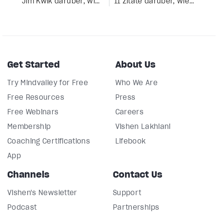
Jim Kwik darüber, wie man sein Gedächtnis verbessert, damit man auf der Bühne ohne Notizen sprechen kann.
11 Zitate darüber, wie man die grenzenlosen Kräfte seines Geistes entfesseln kann, von Gehirnexperte Jim Kwik.
Get Started
About Us
Try Mindvalley for Free
Who We Are
Free Resources
Press
Free Webinars
Careers
Membership
Vishen Lakhiani
Coaching Certifications
Lifebook
App
Channels
Contact Us
Vishen's Newsletter
Support
Podcast
Partnerships