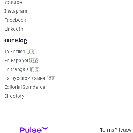
Youtube
Instagram
Facebook
LinkedIn
Our Blog
In English 🇺🇸
En Español 🇪🇸
En français 🇫🇷
На русском языке 🇷🇺
Editorial Standards
Directory
Terms
Privacy