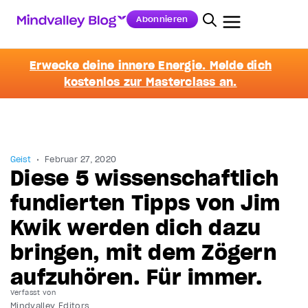
Abonnieren
Erwecke deine innere Energie. Melde dich
kostenlos zur Masterclass an.
Geist
Februar 27, 2020
Diese 5 wissenschaftlich
fundierten Tipps von Jim
Kwik werden dich dazu
bringen, mit dem Zögern
aufzuhören. Für immer.
Verfasst von
Mindvalley Editors