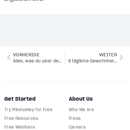
VORHERIGE
WEITER
Alles, was du über den Dualitäts-Kurs, mit Jeffrey Allen, wissen musst.
9 tägliche Gewohnheiten für ein außergewöhnliches Leben, die beweisen, dass du alles haben kannst
Get Started
About Us
Try Mindvalley for Free
Who We Are
Free Resources
Press
Free Webinars
Careers