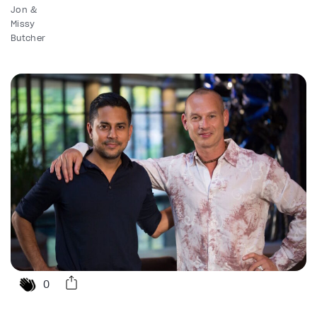
Jon &
Missy
Butcher
0