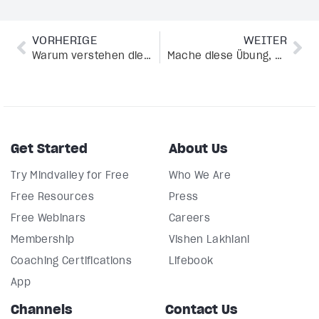
VORHERIGE
WEITER
Warum verstehen die meisten von uns das Gesetz der Anziehung falsch?
Mache diese Übung, um deine schwächsten Lebensbereiche energetisch zu optimieren
Get Started
About Us
Try Mindvalley for Free
Who We Are
Free Resources
Press
Free Webinars
Careers
Membership
Vishen Lakhiani
Coaching Certifications
Lifebook
App
Channels
Contact Us