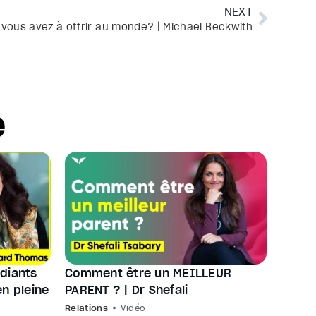
NEXT
 vous avez à offrir au monde? | Michael Beckwith
e
diants
Comment être un MEILLEUR
Comme
en pleine
PARENT ? | Dr Shefali
votre 
médec
Relations
Vidéo