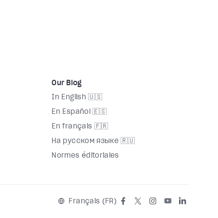
Eden
Relatio
Our Blog
In English 🇺🇸
En Español 🇪🇸
En français 🇫🇷
На русском языке 🇷🇺
Normes éditoriales
Français (FR)