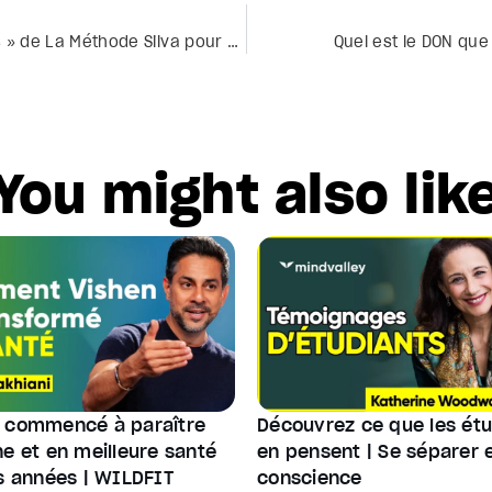
Extrait de la leçon : « La Technique des 3 Scènes » de La Méthode Silva pour un Ultra Mental
Quel est le DON que
You might also lik
a commencé à paraître
Découvrez ce que les étu
ne et en meilleure santé
en pensent | Se séparer 
es années | WILDFIT
conscience